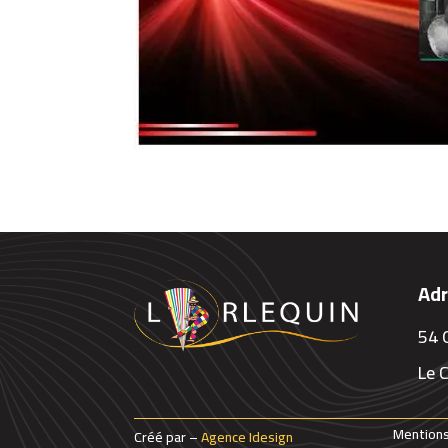
Ad
54 
Le 
Mentions
Créé par –
Agence Idesign